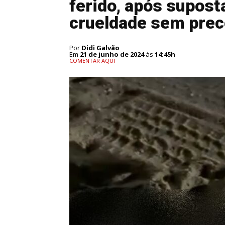
ferido, após supos
crueldade sem pre
Por
Didi Galvão
Em
21 de junho de 2024
às
14:45h
COMENTAR AQUI