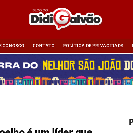
E CONOSCO
CONTATO
POLÍTICA DE PRIVACIDADE
Blog
do
P
Didi
oelho é um líder que