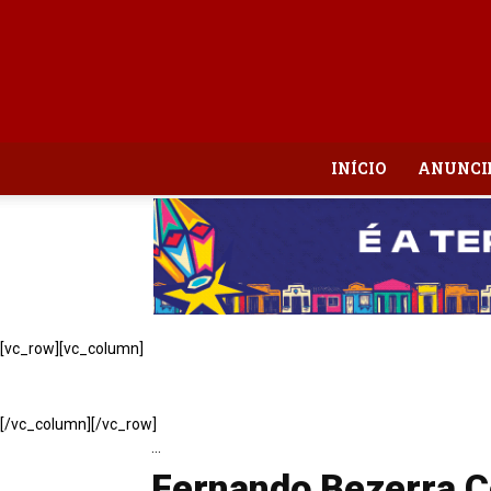
INÍCIO
ANUNCI
[vc_row][vc_column]
[/vc_column][/vc_row]
...
Fernando Bezerra C