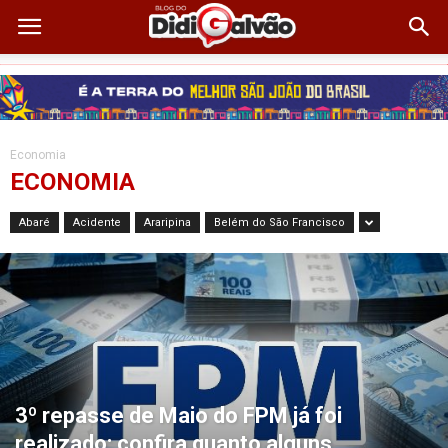
Economia
ECONOMIA
Abaré
Acidente
Araripina
Belém do São Francisco
3º repasse de Maio do FPM já foi
realizado; confira quanto alguns