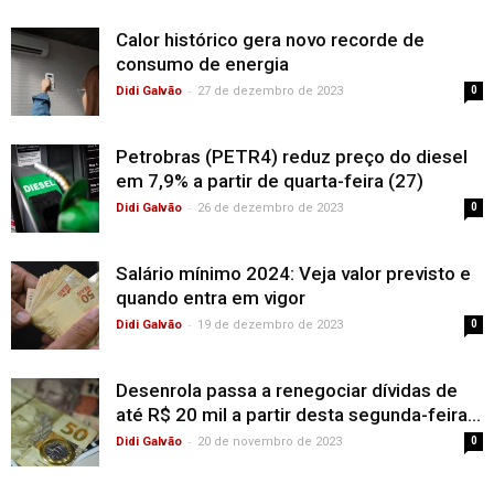
Calor histórico gera novo recorde de
consumo de energia
-
Didi Galvão
27 de dezembro de 2023
0
Petrobras (PETR4) reduz preço do diesel
em 7,9% a partir de quarta-feira (27)
-
Didi Galvão
26 de dezembro de 2023
0
Salário mínimo 2024: Veja valor previsto e
quando entra em vigor
-
Didi Galvão
19 de dezembro de 2023
0
Desenrola passa a renegociar dívidas de
até R$ 20 mil a partir desta segunda-feira...
-
Didi Galvão
20 de novembro de 2023
0