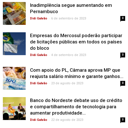
Inadimplência segue aumentando em
Pernambuco
-
Didi Galvão
6 de setembro de 2023
0
Empresas do Mercosul poderão participar
de licitações públicas em todos os países
do bloco
-
Didi Galvão
4 de setembro de 2023
0
Com apoio do PL, Câmara aprova MP que
reajusta salário mínimo e garante ganhos...
-
Didi Galvão
23 de agosto de 2023
0
Banco do Nordeste debate uso de crédito
e compartilhamento de tecnologia para
aumentar produtividade...
-
Didi Galvão
22 de agosto de 2023
0