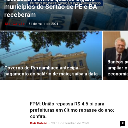
municípios do Sertão de PE e BA
receberam
Didi Galvão
-
31 de maio de 2024
Bancos p
Governo de Pernambuco antecipa
ampliar o
pagamento do salário de maio; saiba a data
economi
FPM: União repassa R$ 4.5 bi para
prefeituras em último repasse do ano;
confira...
-
Didi Galvão
29 de dezembro de 2023
0