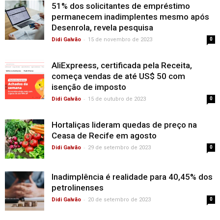
51% dos solicitantes de empréstimo
permanecem inadimplentes mesmo após
Desenrola, revela pesquisa
-
Didi Galvão
15 de novembro de 2023
0
AliExpreess, certificada pela Receita,
começa vendas de até US$ 50 com
isenção de imposto
-
Didi Galvão
15 de outubro de 2023
0
Hortaliças lideram quedas de preço na
Ceasa de Recife em agosto
-
Didi Galvão
29 de setembro de 2023
0
Inadimplência é realidade para 40,45% dos
petrolinenses
-
Didi Galvão
20 de setembro de 2023
0