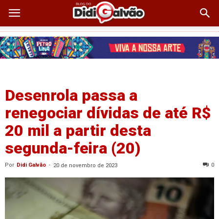
Desenrola passa a
renegociar dívidas de até R$
20 mil a partir desta
segunda-feira (20)
Por
Didi Galvão
-
0
20 de novembro de 2023