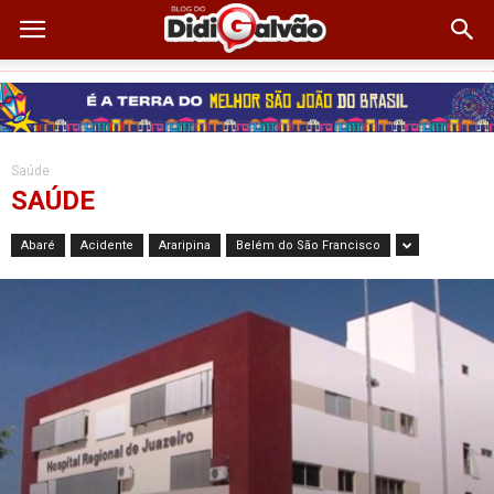
Saúde
SAÚDE
Abaré
Acidente
Araripina
Belém do São Francisco