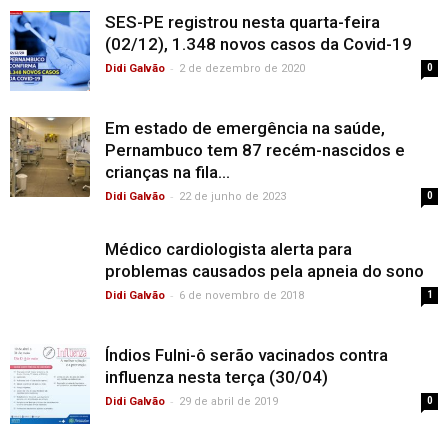
SES-PE registrou nesta quarta-feira
(02/12), 1.348 novos casos da Covid-19
-
Didi Galvão
2 de dezembro de 2020
0
Em estado de emergência na saúde,
Pernambuco tem 87 recém-nascidos e
crianças na fila...
-
Didi Galvão
22 de junho de 2023
0
Médico cardiologista alerta para
problemas causados pela apneia do sono
-
Didi Galvão
6 de novembro de 2018
1
Índios Fulni-ô serão vacinados contra
influenza nesta terça (30/04)
-
Didi Galvão
29 de abril de 2019
0