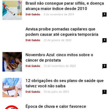
Brasil não consegue parar sífilis, e doença
alcança maior índice desde 2010
-
Didi Galvão
5 de novembro de 2019
0
Anvisa proíbe pomadas capilares que
podem causar até cegueira temporária
-
Didi Galvão
22 de janeiro de 2023
0
Novembro Azul: cinco mitos sobre o
câncer de próstata
-
Didi Galvão
13 de novembro de 2023
0
12 obrigações do seu plano de saúde que
talvez você não saiba
-
Didi Galvão
13 de julho de 2019
1
Época de chuva e calor favorece