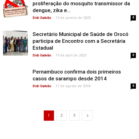
proliferação do mosquito transmissor da
dengue, zika e...
-
Didi Galvão
13 de janeiro de 2020
0
Secretário Municipal de Saúde de Orocó
participa de Encontro com a Secretária
Estadual
-
Didi Galvão
19 de abril de 2023
0
Pernambuco confirma dois primeiros
casos de sarampo desde 2014
-
Didi Galvão
17 de agosto de 2018
0
1
2
3