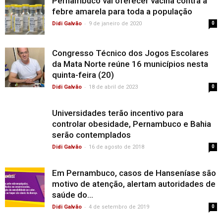
Pernambuco vai oferecer vacina contra a
febre amarela para toda a população
-
Didi Galvão
9 de janeiro de 2020
0
Congresso Técnico dos Jogos Escolares
da Mata Norte reúne 16 municípios nesta
quinta-feira (20)
-
Didi Galvão
18 de abril de 2023
0
Universidades terão incentivo para
controlar obesidade, Pernambuco e Bahia
serão contemplados
-
Didi Galvão
16 de agosto de 2018
0
Em Pernambuco, casos de Hanseníase são
motivo de atenção, alertam autoridades de
saúde do...
-
Didi Galvão
4 de setembro de 2019
0