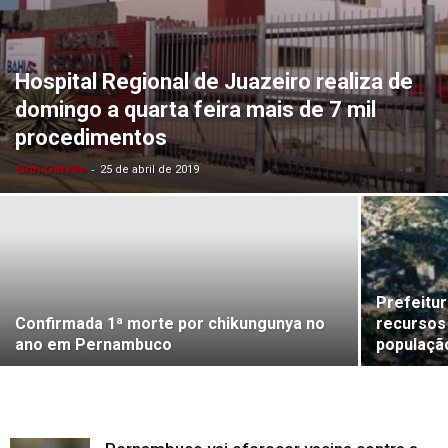
Hospital Regional de Juazeiro realiza de
domingo a quarta feira mais de 7 mil
procedimentos
Didi Galvão
-
25 de abril de 2019
Prefeitu
Confirmada 1ª morte por chikungunya no
recursos
ano em Pernambuco
populaçã