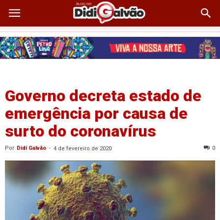
Governo decreta estado de
emergência por causa de
surto do coronavírus
Por
Didi Galvão
-
0
4 de fevereiro de 2020