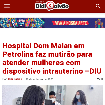
Hospital Dom Malan em
Petrolina faz mutirão para
atender mulheres com
dispositivo intrauterino –DIU
Por
Didi Galvão
-
0
28 de outubro de 2023