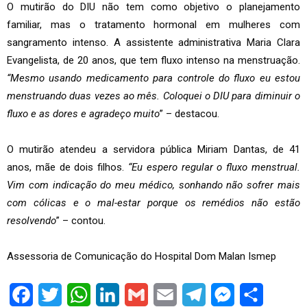
O mutirão do DIU não tem como objetivo o planejamento
familiar, mas o tratamento hormonal em mulheres com
sangramento intenso. A assistente administrativa Maria Clara
Evangelista, de 20 anos, que tem fluxo intenso na menstruação.
“Mesmo usando medicamento para controle do fluxo eu estou
menstruando duas vezes ao mês. Coloquei o DIU para diminuir o
fluxo e as dores e agradeço muito
” – destacou.
O mutirão atendeu a servidora pública Miriam Dantas, de 41
anos, mãe de dois filhos.
“Eu espero regular o fluxo menstrual.
Vim com indicação do meu médico, sonhando não sofrer mais
com cólicas e o mal-estar porque os remédios não estão
resolvendo
” – contou.
Assessoria de Comunicação do Hospital Dom Malan Ismep
Facebook
Twitter
WhatsApp
LinkedIn
Gmail
Email
Telegram
Messenger
Share