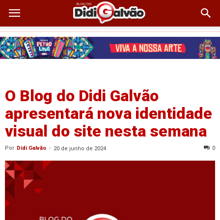
O Blog do Didi Galvão
apresentará nova identidade
visual do site nesta semana
Por
Didi Galvão
-
0
20 de junho de 2024