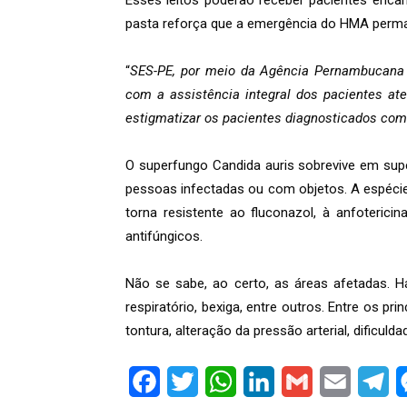
Esses leitos poderão receber pacientes encam
pasta reforça que a emergência do HMA perma
“
SES-PE, por meio da Agência Pernambucana d
com a assistência integral dos pacientes at
estigmatizar os pacientes diagnosticados com
O superfungo Candida auris sobrevive em supe
pessoas infectadas ou com objetos. A espécie
torna resistente ao fluconazol, à anfoterici
antifúngicos.
Não se sabe, ao certo, as áreas afetadas. H
respiratório, bexiga, entre outros. Entre os pr
tontura, alteração da pressão arterial, dificuld
Facebook
Twitter
WhatsApp
LinkedIn
Gmail
Email
Te