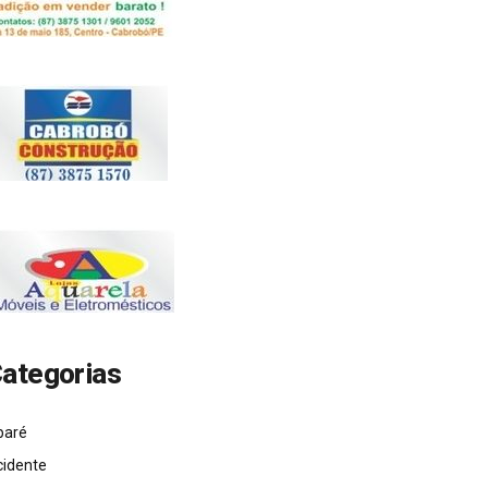
ategorias
baré
cidente