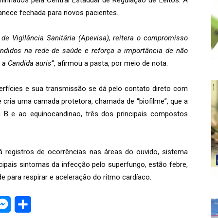
inhados pela Central Estadual de Regulação de Leitos. A
nece fechada para novos pacientes.
e Vigilância Sanitária (Apevisa), reitera o compromisso
endidos na rede de saúde e reforça a importância de não
 a Candida auris
“, afirmou a pasta, por meio de nota.
rfícies e sua transmissão se dá pelo contato direto com
 cria uma camada protetora, chamada de “biofilme”, que a
na B e ao equinocandinao, três dos principais compostos
á registros de ocorrências nas áreas do ouvido, sistema
incipais sintomas da infecção pelo superfungo, estão febre,
ade para respirar e aceleração do ritmo cardíaco.
legram
Messenger
Share