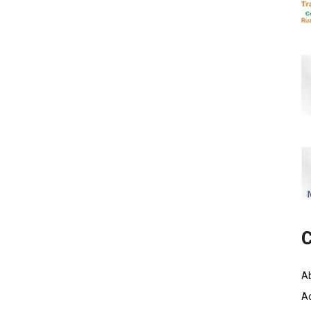
C
A
A