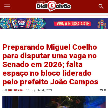
Preparando Miguel Coelho
para disputar uma vaga no
Senado em 2026; falta
espaço no bloco liderado
pelo prefeito João Campos
Por
Didi Galvão
-
0
13 de junho de 2024